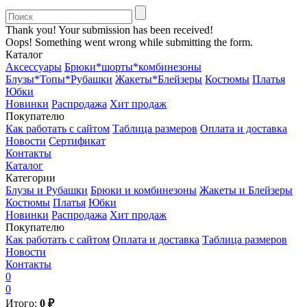
Thank you! Your submission has been received!
Oops! Something went wrong while submitting the form.
Каталог
Аксессуары
Брюки*шорты*комбинезоны
Блузы*Топы*Рубашки
Жакеты*Блейзеры
Костюмы
Платья
Юбки
Новинки
Распродажа
Хит продаж
Покупателю
Как работать с сайтом
Таблица размеров
Оплата и доставка
Новости
Сертификат
Контакты
Каталог
Категории
Блузы и Рубашки
Брюки и комбинезоны
Жакеты и Блейзеры
Костюмы
Платья
Юбки
Новинки
Распродажа
Хит продаж
Покупателю
Как работать с сайтом
Оплата и доставка
Таблица размеров
Новости
Контакты
0
0
Итого:
0
₽